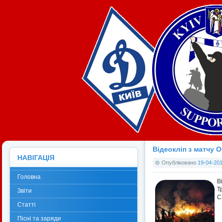
Відеокліп з матчу 
НАВІГАЦІЯ
Опубліковано
19-04-201
Головна
В
Т
Звіти
С
Статті
Пісні та заряди