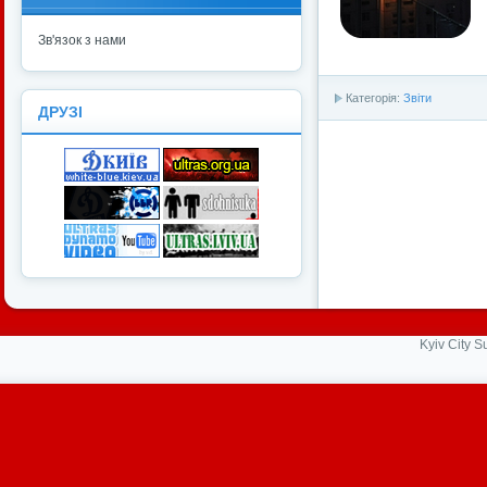
Зв'язок з нами
Категорія:
Звіти
ДРУЗІ
Kyiv City 