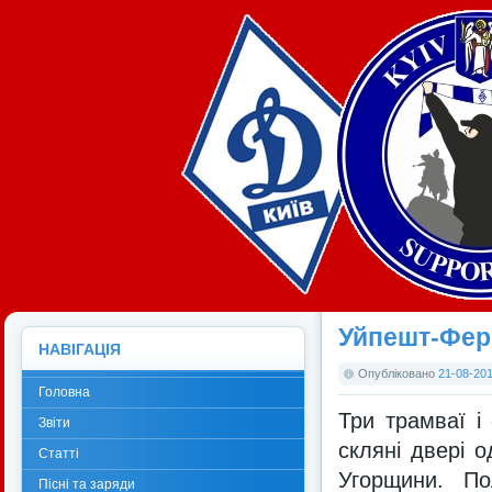
Уйпешт-Фер
НАВІГАЦІЯ
Опубліковано
21-08-201
Головна
Три трамваї і
Звіти
скляні двері о
Статті
Угорщини. По
Пісні та заряди