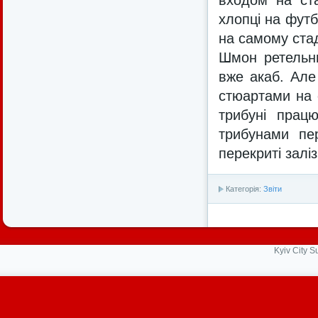
хлопці на футб
на самому стаді
Шмон ретельни
вже акаб. Але
стюартами на 
трибуні прац
трибунами пе
перекриті залі
Категорія:
Звіти
Kyiv City 