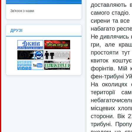
доставляють в
Зв'язок з нами
самого стадіо.
сирени та все 
набагато респе
ДРУЗІ
Не дивлячись н
гри, але кращ
простояти тут
квиток коштує
форінтів. Мій
фен-трибуні У
На околицях с
території са
небагаточисель
місцевих хлоп
сторони. Вік 2
трибуні. Проп
входом на ст